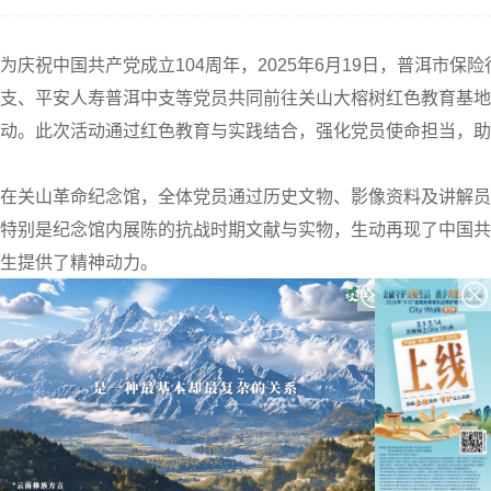
为庆祝中国共产党成立
104周年，2025年6月19日，
普洱市保险
支
、
平安人寿普洱中支
等党员
共同前往关山大榕树红色教育基地
动。此次活动通过红色教育与实践结合，强化党员使命担当，助
在关山革命纪念馆，全体党员通过历史文物、影像资料及讲解员
特别是纪念馆内展陈的抗战时期文献与实物，生动再现了中国共
生提供了精神动力。
活动现场，全体党员在普洱保协党支部书记徐先华带领下，于百
政治意识、责任意识和廉洁意识,激励大家以更加饱满
的干劲、
此次活动通过企协联动、资源共享，既创新了党建形式，又促进
工作将革命精神转化为推动惠民产品、优化服务的具体行动，通