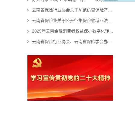
云南省保险行业协会关于防范仿冒保险产品侵害金融消费者权益的风险提示
云南省保险业关于公开征集保险领域非法“代理退保”和欺诈线索的公告
2025年云南金融消费者权益保护数字化转型技能大赛个人初赛赛事结果公示
云南省保险行业协会、云南省保险学会办公职场装修服务集采项目招标代理机构 比选结果公示